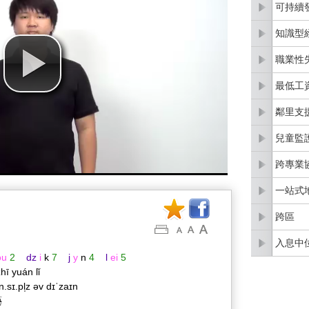
可持續
知識型
職業性
最低工
鄰里支
兒童監
跨專業
一站式
跨區
入息中
ou
2
dz
i
k
7
j
y
n
4
l
ei
5
hī yuán lǐ
n.sɪ.pl̩z əv dɪˈzaɪn
藝