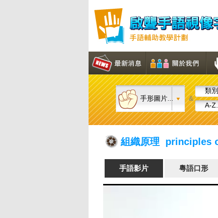
類別.
手形圖片...
&
A-Z.
組織原理 principles o
手語影片
粵語口形