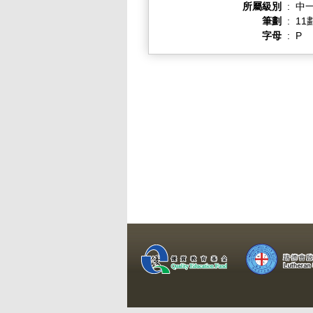
所屬級別
:
中一
筆劃
:
11
字母
:
P