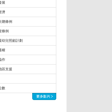
發展
經濟
失聰條例
資條例
援幼兒照顧計劃
護權
協作
地區支援
位數