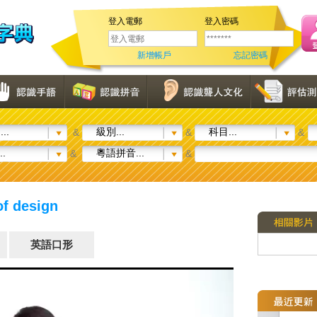
登入電郵
登入密碼
新增帳戶
忘記密碼
..
級別...
科目...
&
&
&
..
粵語拼音...
&
&
f design
英語口形