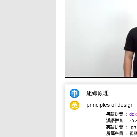
組織原理
principles of design
粵語拼音
:
dz
漢語拼音
:
zǔ z
英語拼音
:
ˈprɪ
所屬科目
:
視