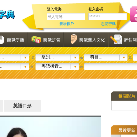
登入電郵
登入密碼
新增帳戶
忘記密碼
..
級別...
科目...
&
&
&
..
粵語拼音...
&
&
英語口形