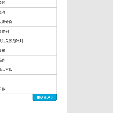
發展
經濟
失聰條例
資條例
援幼兒照顧計劃
護權
協作
地區支援
位數