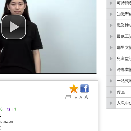
可持續
知識型
職業性
最低工
鄰里支
兒童監
跨專業
一站式
跨區
入息中
6
ts
i
4
 cí
əʊ.naʊn
文