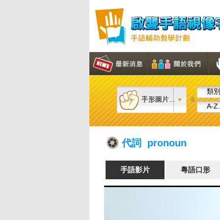
類別.
手形圖片...
&
A-Z.
代詞 pronoun
手語影片
粵語口形