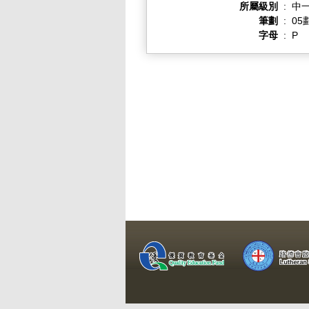
所屬級別
:
中一
筆劃
:
05
字母
:
P