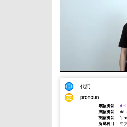
代詞
pronoun
粵語拼音
:
d
ɔi
漢語拼音
:
dài
英語拼音
:
ˈpr
所屬科目
:
中