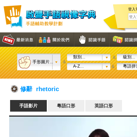
登入
類別...
級別...
&
手形圖片...
&
A-Z...
粵語拼音
&
修辭 rhetoric
手語影片
粵語口形
英語口形