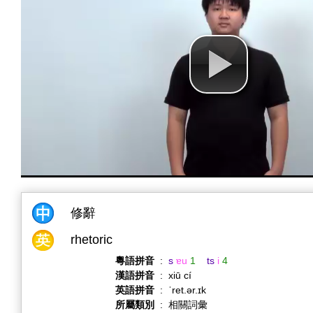
修辭
rhetoric
粵語拼音
:
s
ɐu
1
ts
i
4
漢語拼音
:
xiū cí
英語拼音
:
ˈret.ər.ɪk
所屬類別
:
相關詞彙