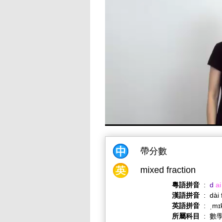
帶分數
mixed fraction
粵語拼音
:
d
ai
漢語拼音
:
dài
英語拼音
:
ˌmɪ
所屬科目
:
數