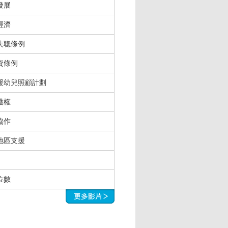
發展
經濟
失聰條例
資條例
援幼兒照顧計劃
護權
協作
地區支援
位數