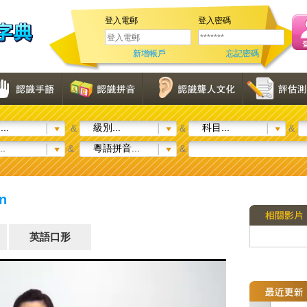
登入電郵
登入密碼
新增帳戶
忘記密碼
..
級別...
科目...
&
&
&
..
粵語拼音...
&
&
n
英語口形