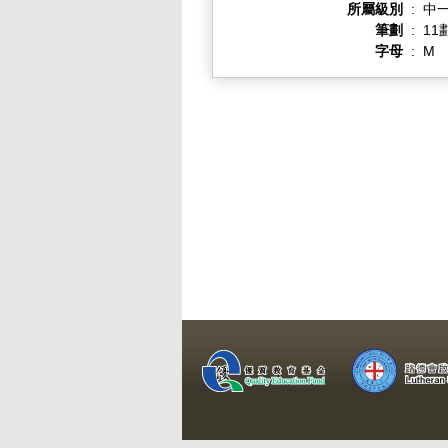
所屬級別
:
中一
筆劃
:
11
字母
:
M