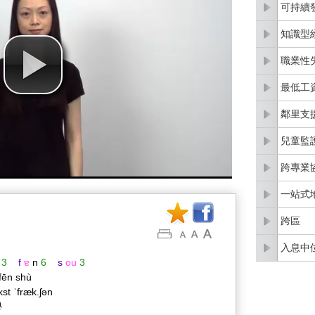
可持續
知識型
職業性
最低工
鄰里支
兒童監
跨專業
一站式
跨區
入息中
3
f
ɐ
n
6
s
ou
3
 fēn shù
kst ˈfræk.ʃən
學