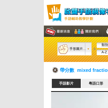
類別.
手形圖片...
&
A-Z.
帶分數 mixed fractio
手語影片
粵語口形