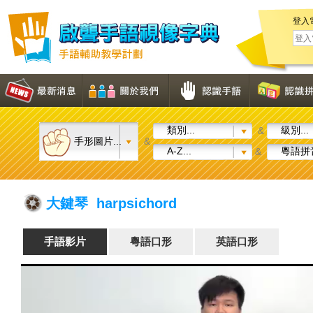
登入
類別...
級別...
&
手形圖片...
&
A-Z...
粵語拼音
&
大鍵琴 harpsichord
手語影片
粵語口形
英語口形