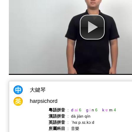
大鍵琴
harpsichord
粵語拼音
:
d
ai
6
g
i
n
6
k
ɐ
m
4
漢語拼音
:
dà jiàn qín
英語拼音
:
ˈhɑːp.sɪ.kɔːd
所屬科目
:
音樂