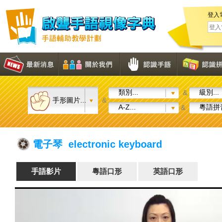
登入
類別...
級別...
&
手形圖片...
&
A-Z...
粵語拼音
&
電子琴 electronic keyboard
手語影片
粵語口形
英語口形