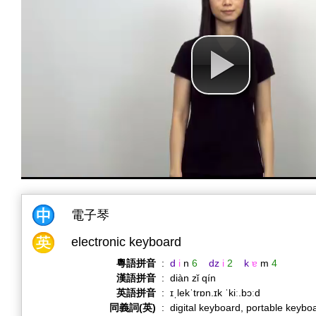
電子琴
electronic keyboard
粵語拼音
:
d
i
n
6
dz
i
2
k
ɐ
m
4
漢語拼音
:
diàn zǐ qín
英語拼音
:
ɪˌlekˈtrɒn.ɪk ˈkiː.bɔːd
同義詞(英)
:
digital keyboard, portable keyb