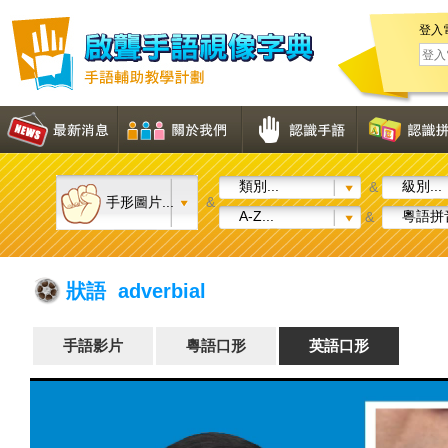
登入
類別...
級別...
&
手形圖片...
&
A-Z...
粵語拼音
&
狀語 adverbial
手語影片
粵語口形
英語口形