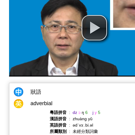
狀語
adverbial
粵語拼音
:
dz
ɔ
ŋ
6
j
y
5
漢語拼音
:
zhuàng yǔ
英語拼音
:
ədˈvɜː.bi.əl
所屬類別
:
未經分類詞彙