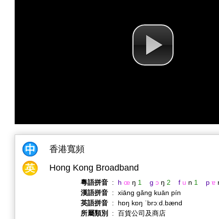
香港寬頻
Hong Kong Broadband
粵語拼音
:
h
œ
ŋ
1
g
ɔ
ŋ
2
f
u
n
1
p
ɐ
漢語拼音
:
xiāng gǎng kuān pín
英語拼音
:
hɒŋ kɒŋ ˈbrɔːd.bænd
所屬類別
:
百貨公司及商店