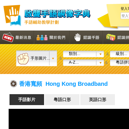
登入
類別...
級別...
&
手形圖片...
&
A-Z...
粵語拼音
&
香港寬頻 Hong Kong Broadband
手語影片
粵語口形
英語口形