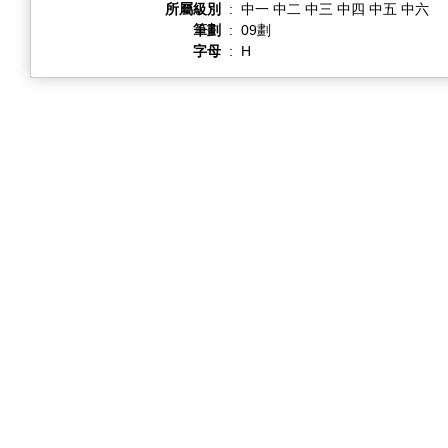
所屬級別
:
中一 中二 中三 中四 中五 中六
筆劃
:
09劃
字母
:
H