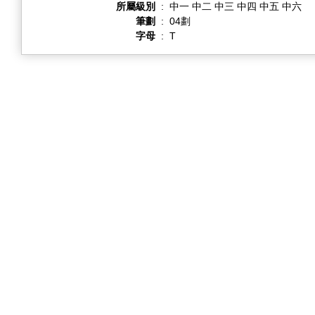
所屬級別
:
中一 中二 中三 中四 中五 中六
筆劃
:
04劃
字母
:
T