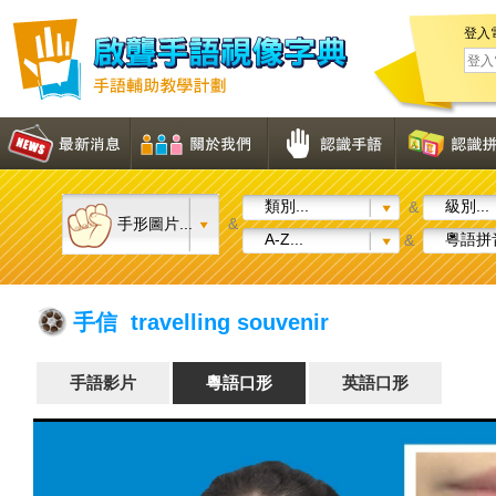
登入
類別...
級別...
&
手形圖片...
&
A-Z...
粵語拼音
&
手信 travelling souvenir
手語影片
粵語口形
英語口形