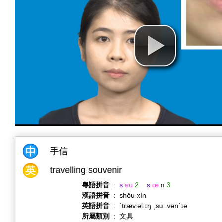
手信
travelling souvenir
粵語拼音
:
s
ɐu
2
s
œ
n
3
漢語拼音
:
shǒu xìn
英語拼音
:
ˈtræv.əl.ɪŋ ˌsuː.vənˈɪə
所屬類別
:
文具