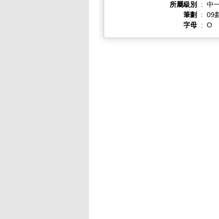
所屬級別
:
中一
筆劃
:
09
字母
:
O