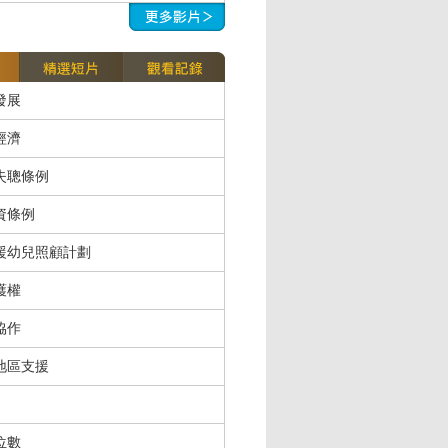
發展
經濟
失聰條例
資條例
援幼兒照顧計劃
護權
協作
地區支援
位數