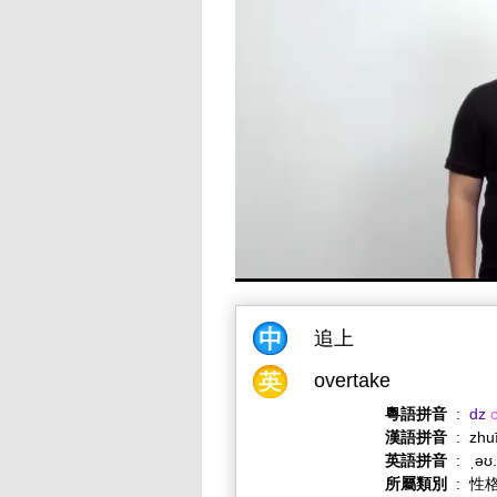
追上
overtake
粵語拼音
:
dz
漢語拼音
:
zhu
英語拼音
:
ˌəʊ
所屬類別
:
性