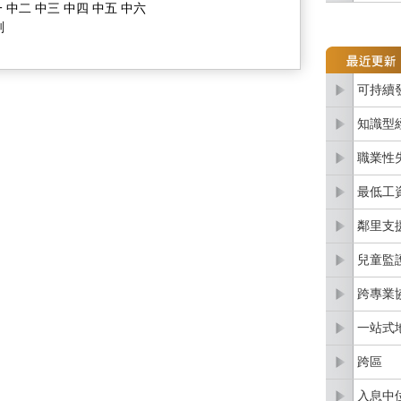
 中二 中三 中四 中五 中六
劃
可持續
知識型
職業性
最低工
鄰里支
兒童監
跨專業
一站式
跨區
入息中