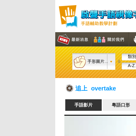
類別.
手形圖片...
&
A-Z.
追上 overtake
手語影片
粵語口形