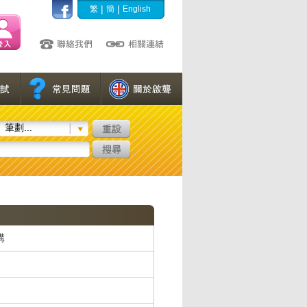
|
|
繁
簡
English
筆劃...
構