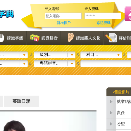
登入電郵
登入密碼
新增帳戶
忘記密碼
..
級別...
科目...
&
&
&
..
粵語拼音...
&
&
英語口形
就業結
責任
盼望