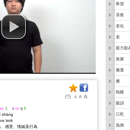
希望
吝嗇
老化
老
親力親
推廣
搬運
搬
熟睡
眼訓
œy
1
s
œ
ŋ
5
口乾
ī shàng
.vəˈteɪk
負擔
格、感受、情緒及行為