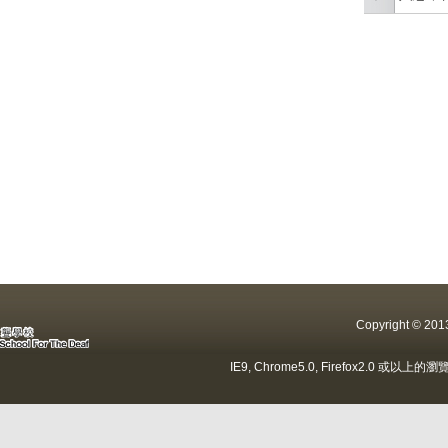
Copyright ©
IE9, Chrome5.0, Firefox2.0 或以