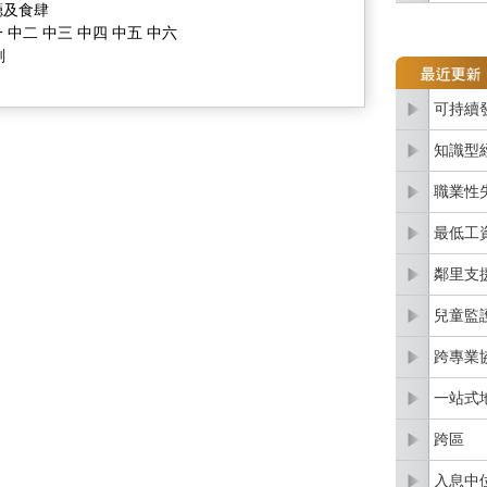
廳及食肆
 中二 中三 中四 中五 中六
劃
可持續
知識型
職業性
最低工
鄰里支
兒童監
跨專業
一站式
跨區
入息中