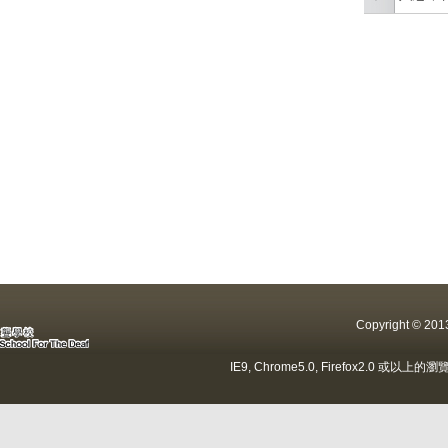
Copyright ©
IE9, Chrome5.0, Firefox2.0 或以