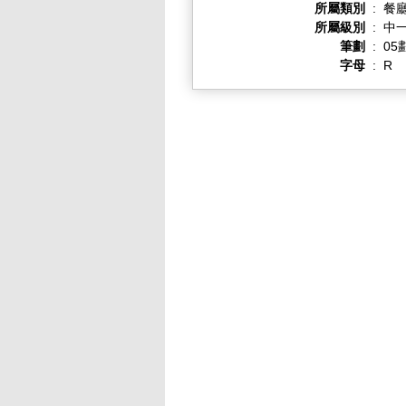
所屬類別
:
餐
所屬級別
:
中一
筆劃
:
05
字母
:
R