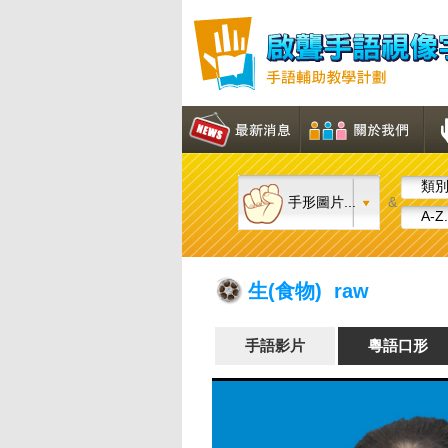
類別.
手形圖片...
&
A-Z.
生(食物) raw
手語影片
粵語口形