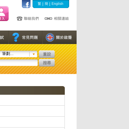
|
|
繁
簡
English
筆劃...