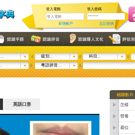
登入電郵
登入密碼
新增帳戶
忘記密碼
..
級別...
科目...
&
&
&
..
粵語拼音...
&
&
英語口形
怎樣
營養
霸位