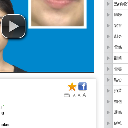
熟(食物
腸粉
雲吞
刺身
雪條
甜筒
雪糕
點心
奶昔
麵包
ŋ
1
薯條
ēng
餅乾
ooked