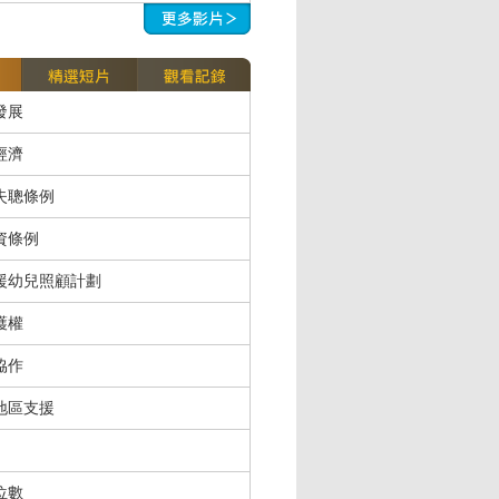
發展
經濟
失聰條例
資條例
援幼兒照顧計劃
護權
協作
地區支援
位數