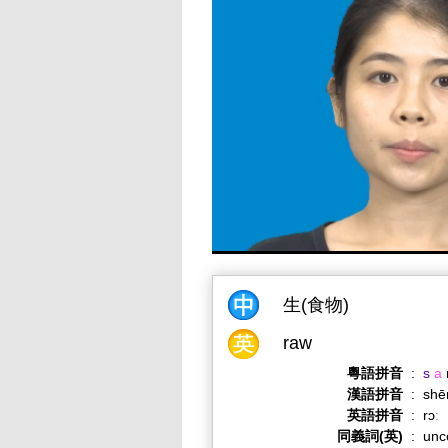
生(食物)
raw
粵語拼音
:
s
a
漢語拼音
:
sh
英語拼音
:
rɔː
同義詞(英)
:
unc