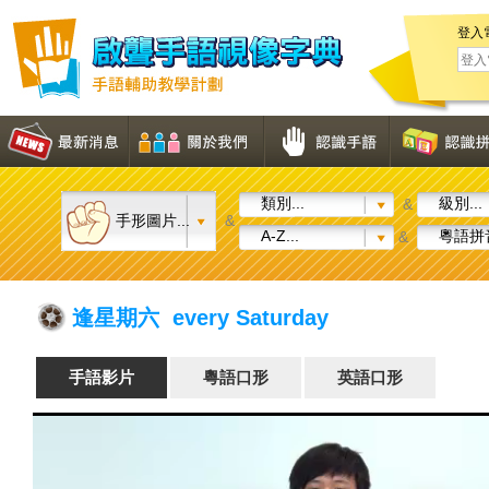
登入
類別...
級別...
&
手形圖片...
&
A-Z...
粵語拼音
&
逢星期六 every Saturday
手語影片
粵語口形
英語口形