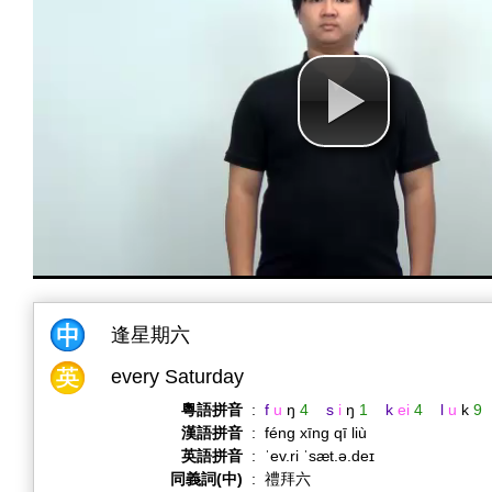
逢星期六
every Saturday
粵語拼音
:
f
u
ŋ
4
s
i
ŋ
1
k
ei
4
l
u
k
9
漢語拼音
:
féng xīng qī liù
英語拼音
:
ˈev.ri ˈsæt.ə.deɪ
同義詞(中)
:
禮拜六