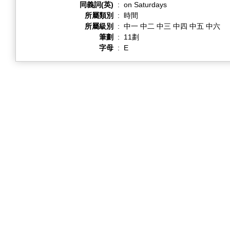
同義詞(英)
:
on Saturdays
所屬類別
:
時間
所屬級別
:
中一 中二 中三 中四 中五 中六
筆劃
:
11劃
字母
:
E