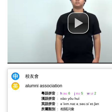
校友會
alumni association
粵語拼音
:
h
au
6
j
ɐu
5
w
ui
2
漢語拼音
:
xiào yǒu huì
英語拼音
:
əˈlʌm.naɪ əˌsəʊ.siˈeɪ.ʃən
所屬類別
:
相關詞彙