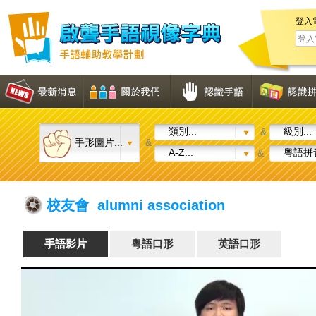
登入
類別...
級別...
&
手形圖片...
&
A-Z...
粵語拼音
&
校友會 alumni association
手語影片
粵語口形
英語口形