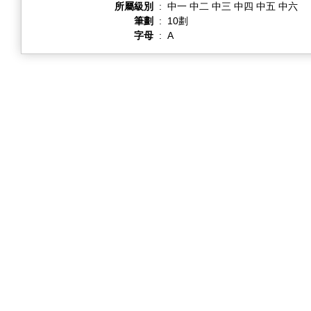
所屬級別
:
中一 中二 中三 中四 中五 中六
筆劃
:
10劃
字母
:
A