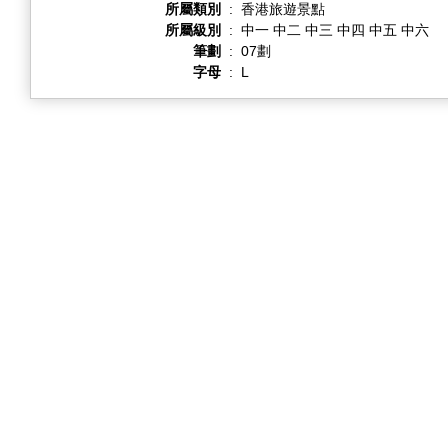
所屬類別
:
香港旅遊景點
所屬級別
:
中一 中二 中三 中四 中五 中六
筆劃
:
07劃
字母
:
L