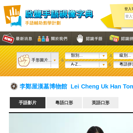
登入
類別...
級別...
&
手形圖片...
&
A-Z...
粵語拼音
&
李鄭屋漢墓博物館 Lei Cheng Uk Han To
手語影片
粵語口形
英語口形