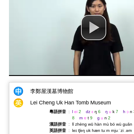
李鄭屋漢墓博物館
Lei Cheng Uk Han Tomb Museum
粵語拼音
:
l
ei
2
dz
ε
ŋ
6
ŋ
u
k
7
h
ɔ
n
8
m
ɐ
t
9
g
u
n
2
漢語拼音
:
lǐ zhèng wū hàn mù bó wù guǎ
英語拼音
:
leɪ tʃeŋ ʊk hæn tuːm mjuːˈziː.əm