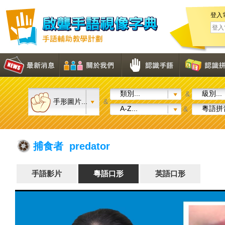
登入
類別...
級別...
&
手形圖片...
&
A-Z...
粵語拼音
&
捕食者 predator
手語影片
粵語口形
英語口形