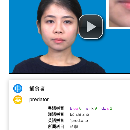
捕食者
predator
粵語拼音
:
b
ou
6
s
i
k
9
dz
ε
2
漢語拼音
:
bǔ shí zhě
英語拼音
:
ˈpred.ə.tə
所屬科目
:
科學