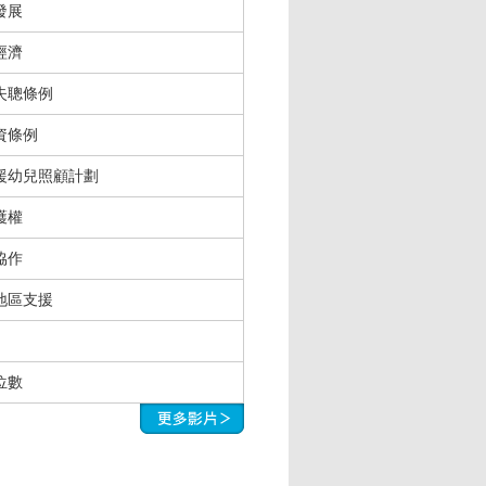
發展
經濟
失聰條例
資條例
援幼兒照顧計劃
護權
協作
地區支援
位數