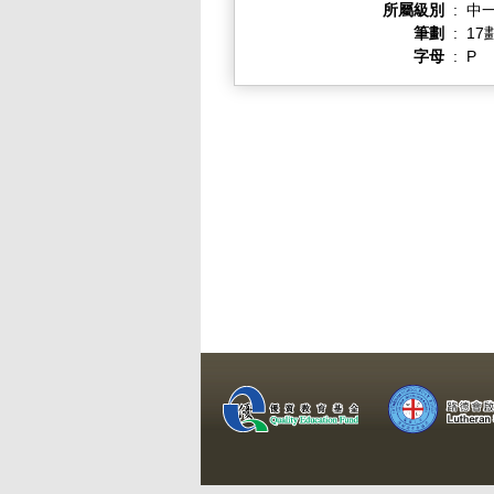
所屬級別
:
中一
筆劃
:
17
字母
:
P