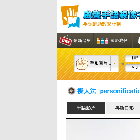
類別.
手形圖片...
&
A-Z.
擬人法 personificati
手語影片
粵語口形