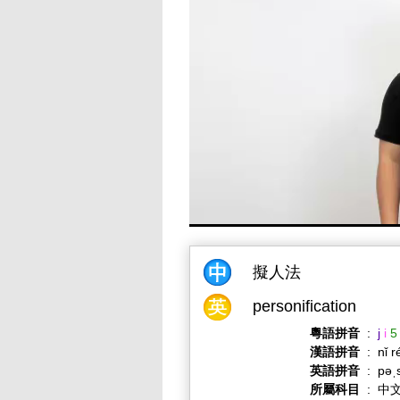
擬人法
personification
粵語拼音
:
j
i
5
漢語拼音
:
nǐ r
英語拼音
:
pəˌs
所屬科目
:
中