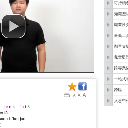
可持續
知識型
職業性
最低工
鄰里支
兒童監
跨專業
一站式
跨區
入息中
j
ɐ
n
4
f
a
t
8
én fǎ
ɒn.ɪ.fɪˈkeɪ.ʃən
文