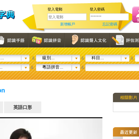
登入電郵
登入密碼
新增帳戶
忘記密碼
..
級別...
科目...
&
&
&
..
粵語拼音...
&
&
on
英語口形