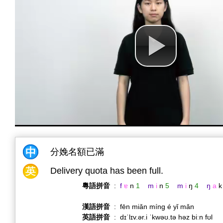
分娩名額已滿
Delivery quota has been full.
粵語拼音
:
f
ɐ
n
1
m
i
n
5
m
i
ŋ
4
ŋ
a
k
漢語拼音
:
fēn miǎn míng é yǐ mǎn
英語拼音
:
dɪˈlɪv.ər.i ˈkwəʊ.tə həz biːn fʊl