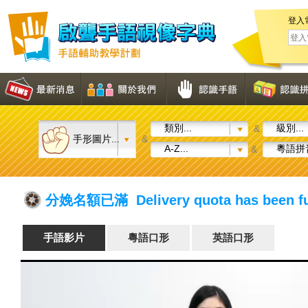
登入
類別...
級別...
&
手形圖片...
&
A-Z...
粵語拼音
&
分娩名額已滿 Delivery quota has been fu
手語影片
粵語口形
英語口形