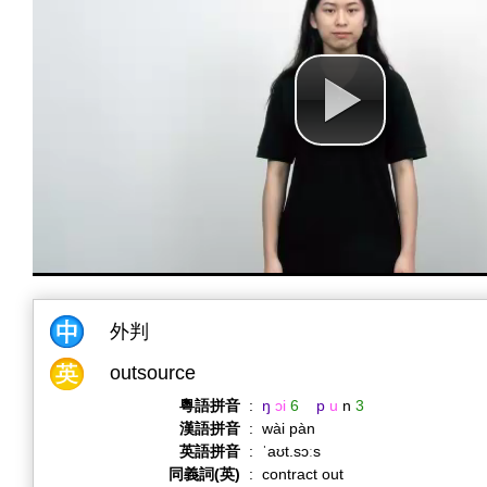
外判
outsource
粵語拼音
:
ŋ
ɔi
6
p
u
n
3
漢語拼音
:
wài pàn
英語拼音
:
ˈaʊt.sɔːs
同義詞(英)
:
contract out