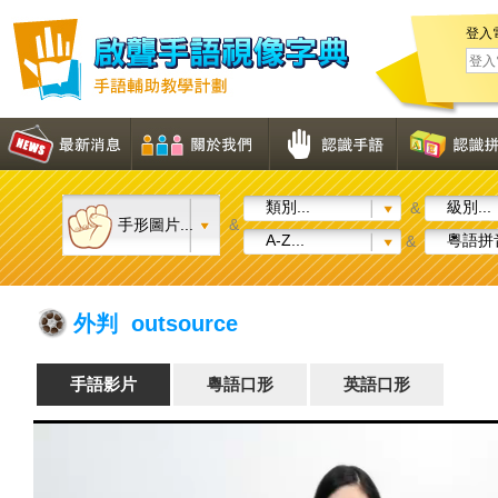
登入
類別...
級別...
&
手形圖片...
&
A-Z...
粵語拼音
&
外判 outsource
手語影片
粵語口形
英語口形