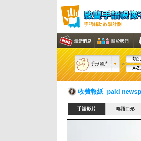
類別.
手形圖片...
&
A-Z.
收費報紙 paid newsp
手語影片
粵語口形