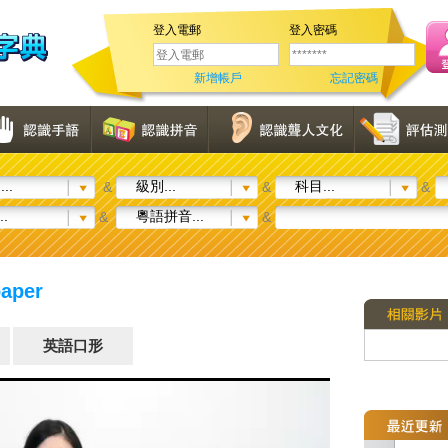
登入電郵
登入密碼
新增帳戶
忘記密碼
..
級別...
科目...
&
&
&
..
粵語拼音...
&
&
aper
英語口形