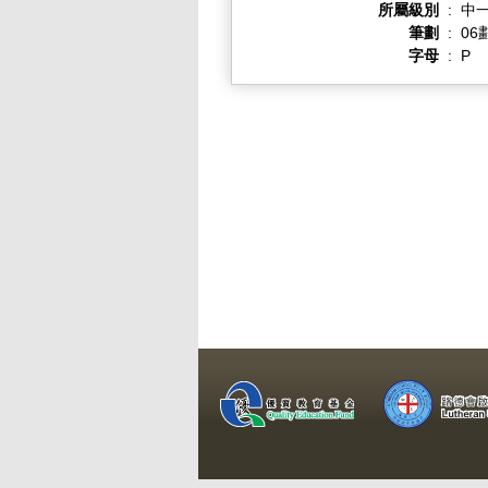
所屬級別
:
中一
筆劃
:
06
字母
:
P