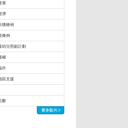
發展
經濟
失聰條例
資條例
援幼兒照顧計劃
護權
協作
地區支援
位數