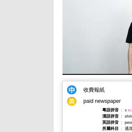
收費報紙
paid newspaper
粵語拼音
:
s
ɐ
漢語拼音
:
shō
英語拼音
:
peɪ
所屬科目
:
通