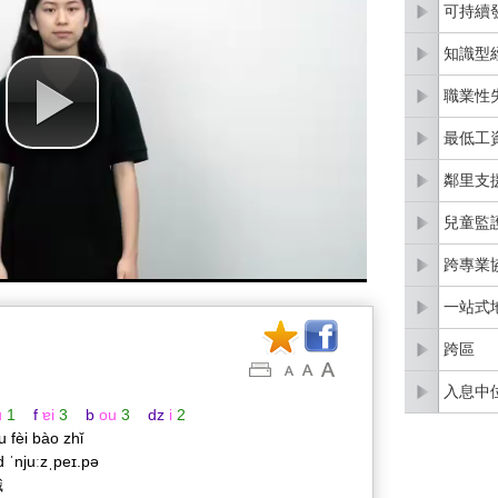
可持續
知識型
職業性
最低工
鄰里支
兒童監
跨專業
一站式
跨區
入息中
u
1
f
ɐi
3
b
ou
3
dz
i
2
u fèi bào zhǐ
d ˈnjuːzˌpeɪ.pə
識