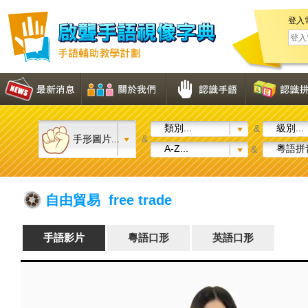
登入
類別...
級別...
&
手形圖片...
&
A-Z...
粵語拼音
&
自由貿易 free trade
手語影片
粵語口形
英語口形