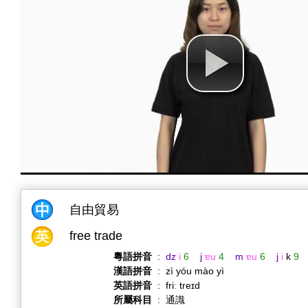
自由貿易
free trade
粵語拼音
:
dz
i
6
j
ɐu
4
m
ɐu
6
j
i
k
9
漢語拼音
:
zì yóu mào yì
英語拼音
:
friː treɪd
所屬科目
:
通識