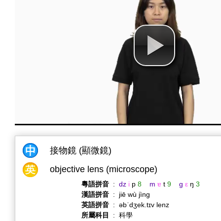
接物鏡 (顯微鏡)
objective lens (microscope)
粵語拼音
:
dz
i
p
8
m
ɐ
t
9
g
ε
ŋ
3
漢語拼音
:
jiē wù jìng
英語拼音
:
əbˈdʒek.tɪv lenz
所屬科目
:
科學