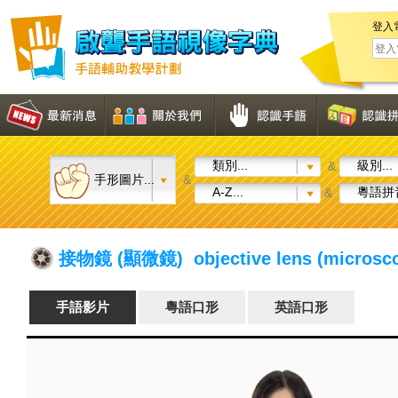
登入
類別...
級別...
&
手形圖片...
&
A-Z...
粵語拼音
&
接物鏡 (顯微鏡) objective lens (microsc
手語影片
粵語口形
英語口形