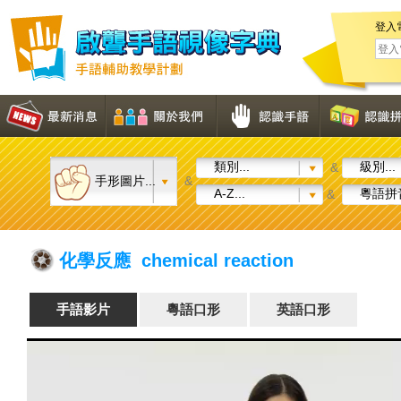
登入
類別...
級別...
&
手形圖片...
&
A-Z...
粵語拼音
&
化學反應 chemical reaction
手語影片
粵語口形
英語口形