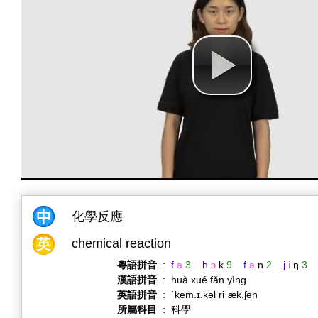
化學反應
chemical reaction
粵語拼音
:
f
a
3
h
ɔ
k
9
f
a
n
2
j
i
ŋ
3
漢語拼音
:
huà xué fǎn yìng
英語拼音
:
ˈkem.ɪ.kəl riˈæk.ʃən
所屬科目
:
科學