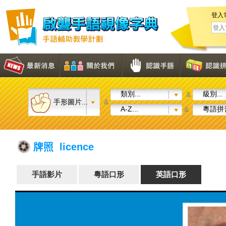
登入
類別...
級別...
&
手形圖片...
&
A-Z...
粵語拼音
&
牌照 licence
手語影片
粵語口形
英語口形