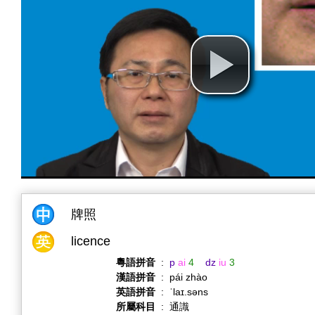
牌照
licence
粵語拼音
:
p
ai
4
dz
iu
3
漢語拼音
:
pái zhào
英語拼音
:
ˈlaɪ.səns
所屬科目
:
通識