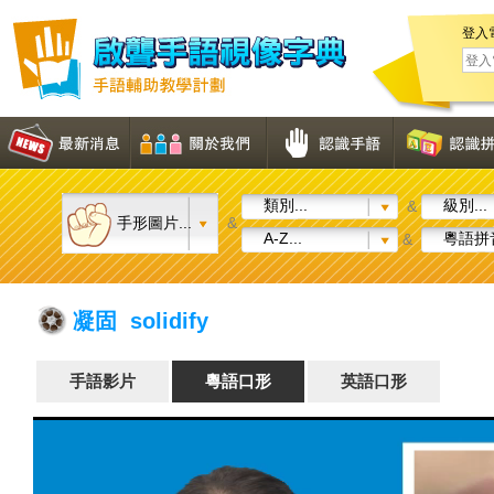
登入
類別...
級別...
&
手形圖片...
&
A-Z...
粵語拼音
&
凝固 solidify
手語影片
粵語口形
英語口形