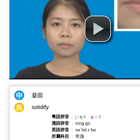
凝固
solidify
粵語拼音
:
j
i
ŋ
4
g
u
3
漢語拼音
:
níng gù
英語拼音
:
səˈlɪd.ɪ.faɪ
所屬科目
:
常識