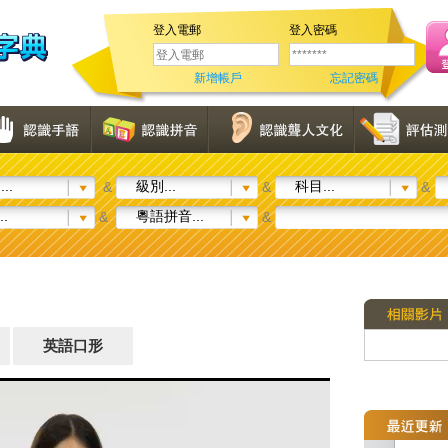
登入電郵
登入密碼
新增帳戶
忘記密碼
..
級別...
科目...
&
&
&
..
粵語拼音...
&
&
英語口形