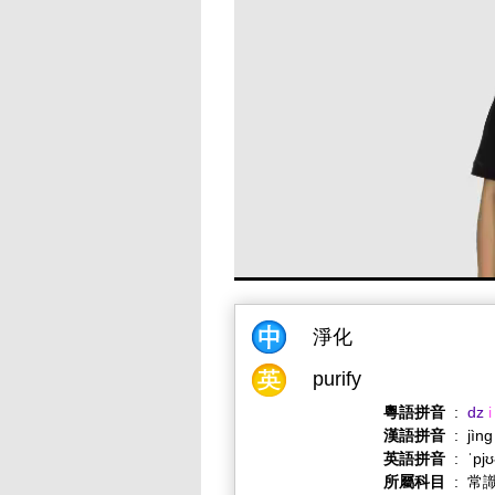
淨化
purify
粵語拼音
:
dz
i
漢語拼音
:
jìn
英語拼音
:
ˈpjʊ
所屬科目
:
常