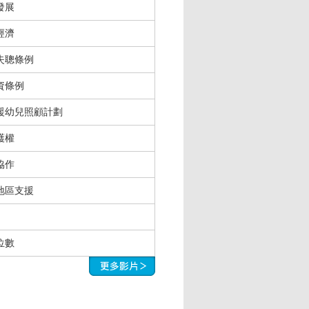
發展
經濟
失聰條例
資條例
援幼兒照顧計劃
護權
協作
地區支援
位數