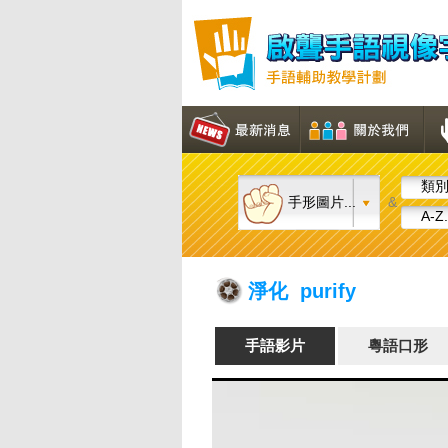
類別.
手形圖片...
&
A-Z.
淨化 purify
手語影片
粵語口形