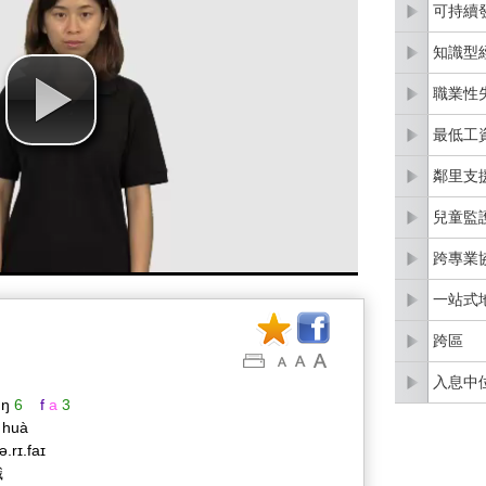
可持續
知識型
職業性
最低工
鄰里支
兒童監
跨專業
一站式
跨區
入息中
ŋ
6
f
a
3
g huà
ə.rɪ.faɪ
識