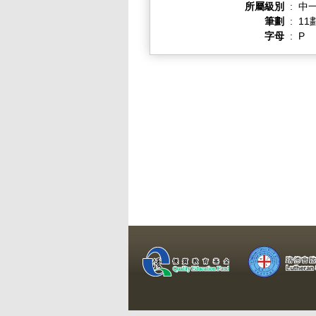
所屬級別
:
中一
筆劃
:
11
字母
:
P