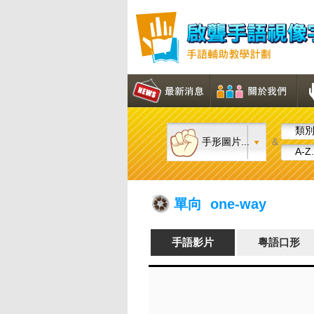
類別.
手形圖片...
&
A-Z.
單向 one-way
手語影片
粵語口形