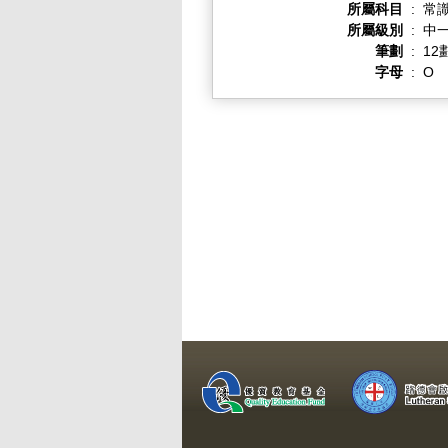
所屬科目
:
常
所屬級別
:
中一
筆劃
:
12
字母
:
O