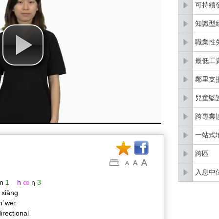
可持續
知識型
職業性
最低工
鄰里支
兒童監
跨專業
一站式
跨區
入息中
n
1
h
œ
ŋ
3
 xiàng
nˈweɪ
irectional