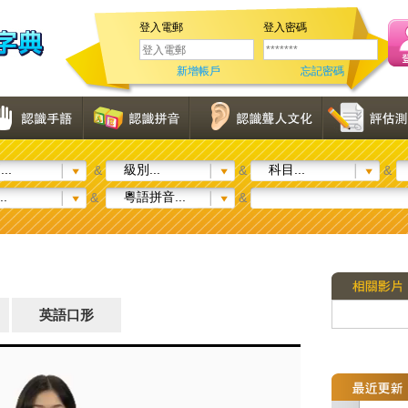
登入電郵
登入密碼
新增帳戶
忘記密碼
..
級別...
科目...
&
&
&
..
粵語拼音...
&
&
英語口形