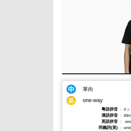
單向
one-way
粵語拼音
:
d
a
漢語拼音
:
dān
英語拼音
:
ˌwʌ
同義詞(英)
:
unid