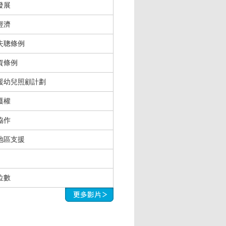
發展
經濟
失聰條例
資條例
援幼兒照顧計劃
護權
協作
地區支援
位數