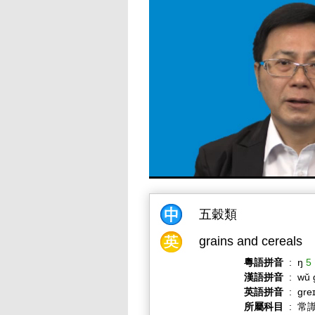
五穀類
grains and cereals
粵語拼音
:
ŋ
5
漢語拼音
:
wǔ 
英語拼音
:
ɡreɪ
所屬科目
:
常