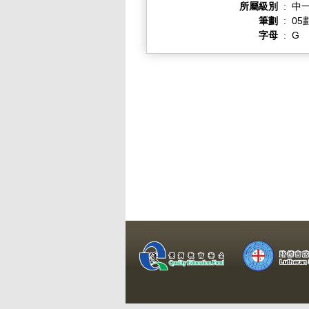
所屬級別
:
中一
筆劃
:
05
字母
:
G