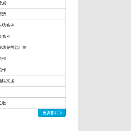
發展
經濟
失聰條例
資條例
援幼兒照顧計劃
護權
協作
地區支援
位數