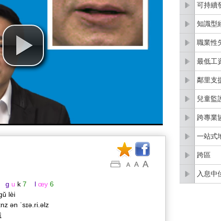
可持續
知識型
職業性
最低工
鄰里支
兒童監
跨專業
一站式
跨區
入息中
g
u
k
7
l
œy
6
gǔ lèi
nz ən ˈsɪə.ri.əlz
識