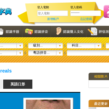
登入電郵
登入密碼
新增帳戶
忘記密碼
..
級別...
科目...
&
&
&
..
粵語拼音...
&
&
reals
英語口形