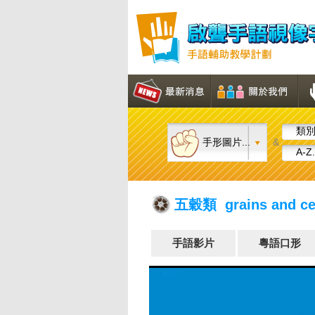
類別.
手形圖片...
&
A-Z.
五穀類 grains and ce
手語影片
粵語口形