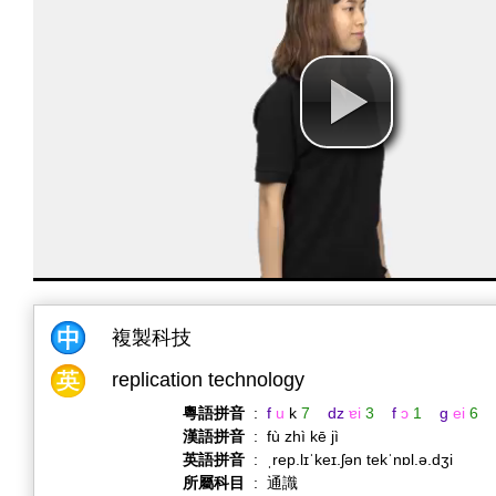
複製科技
replication technology
粵語拼音
:
f
u
k
7
dz
ɐi
3
f
ɔ
1
g
ei
6
漢語拼音
:
fù zhì kē jì
英語拼音
:
ˌrep.lɪˈkeɪ.ʃən tekˈnɒl.ə.dʒi
所屬科目
:
通識