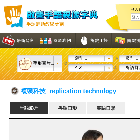
登入
類別...
級別...
&
手形圖片...
&
A-Z...
粵語拼音
&
複製科技 replication technology
手語影片
粵語口形
英語口形