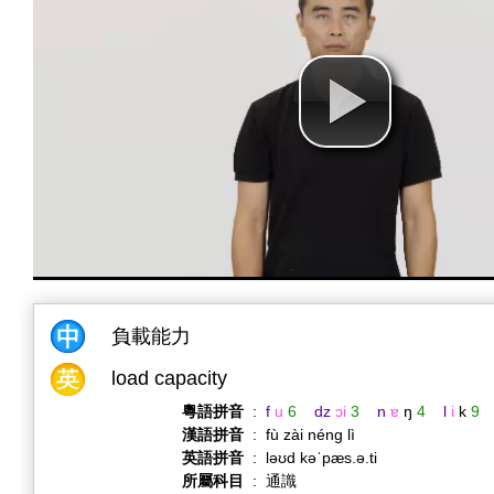
負載能力
load capacity
粵語拼音
:
f
u
6
dz
ɔi
3
n
ɐ
ŋ
4
l
i
k
9
漢語拼音
:
fù zài néng lì
英語拼音
:
ləʊd kəˈpæs.ə.ti
所屬科目
:
通識