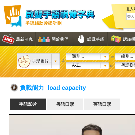
登入
類別...
級別...
&
手形圖片...
&
A-Z...
粵語拼音
&
負載能力 load capacity
手語影片
粵語口形
英語口形