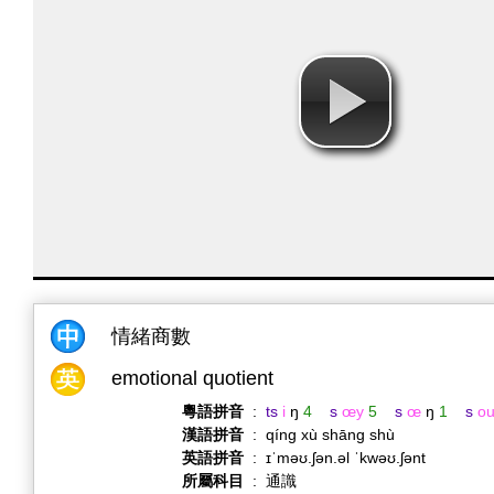
情緒商數
emotional quotient
粵語拼音
:
ts
i
ŋ
4
s
œy
5
s
œ
ŋ
1
s
o
漢語拼音
:
qíng xù shāng shù
英語拼音
:
ɪˈməʊ.ʃən.əl ˈkwəʊ.ʃənt
所屬科目
:
通識