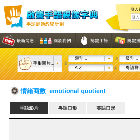
登入
類別...
級別...
&
手形圖片...
&
A-Z...
粵語拼音
&
情緒商數 emotional quotient
手語影片
粵語口形
英語口形