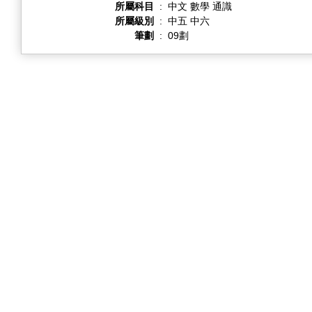
所屬科目
:
中文 數學 通識
所屬級別
:
中五 中六
筆劃
:
09劃