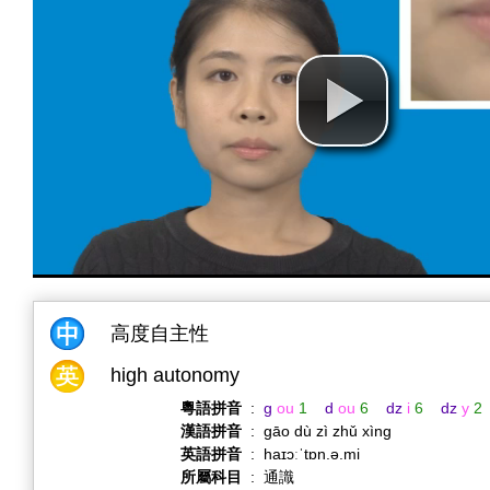
高度自主性
high autonomy
粵語拼音
:
g
ou
1
d
ou
6
dz
i
6
dz
y
2
漢語拼音
:
gāo dù zì zhǔ xìng
英語拼音
:
haɪɔːˈtɒn.ə.mi
所屬科目
:
通識