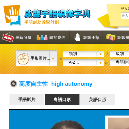
登入
類別...
級別...
&
手形圖片...
&
A-Z...
粵語拼音
&
高度自主性 high autonomy
手語影片
粵語口形
英語口形