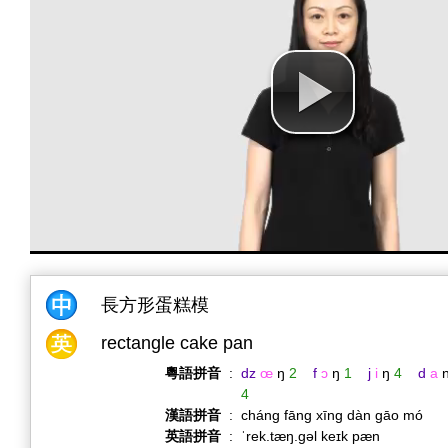
長方形蛋糕模
rectangle cake pan
粵語拼音
:
dz
œ
ŋ
2
f
ɔ
ŋ
1
j
i
ŋ
4
d
a
4
漢語拼音
:
cháng fāng xīng dàn gāo mó
英語拼音
:
ˈrek.tæŋ.ɡəl keɪk pæn