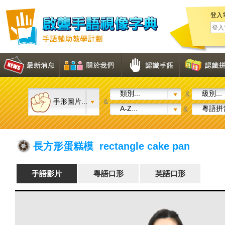
登入
類別...
級別...
&
手形圖片...
&
A-Z...
粵語拼音
&
長方形蛋糕模 rectangle cake pan
手語影片
粵語口形
英語口形