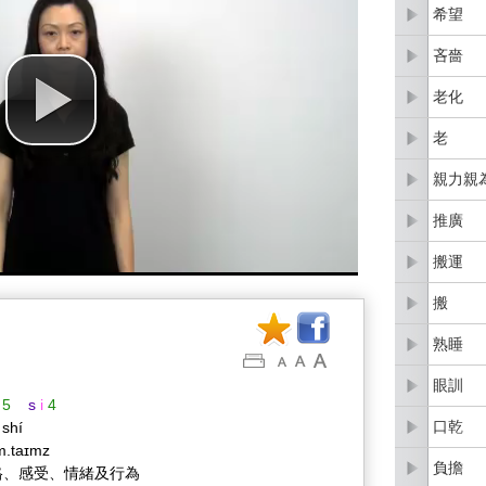
希望
吝嗇
老化
老
親力親
推廣
搬運
搬
熟睡
眼訓
5
s
i
4
口乾
 shí
m.taɪmz
負擔
格、感受、情緒及行為