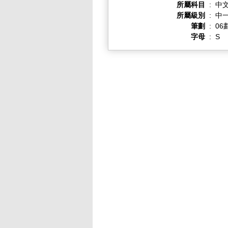
所屬科目
:
中
所屬級別
:
中一
筆劃
:
06
字母
:
S