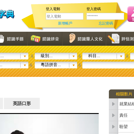
登入電郵
登入密碼
新增帳戶
忘記密碼
..
級別...
科目...
&
&
&
..
粵語拼音...
&
&
英語口形
就業結
責任
盼望