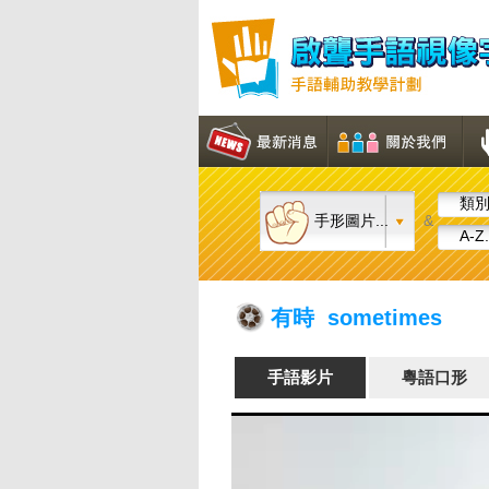
類別.
手形圖片...
&
A-Z.
有時 sometimes
手語影片
粵語口形