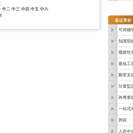
文
 中二 中三 中四 中五 中六
劃
可持續
知識型
職業性
最低工
鄰里支
兒童監
跨專業
一站式
跨區
入息中