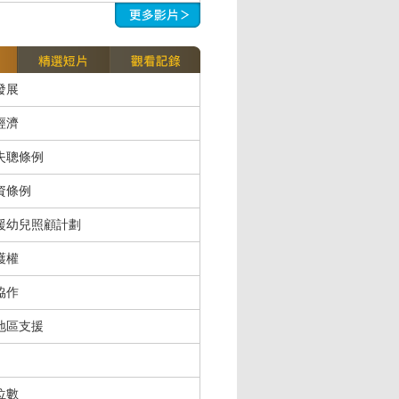
發展
經濟
失聰條例
資條例
援幼兒照顧計劃
護權
協作
地區支援
位數