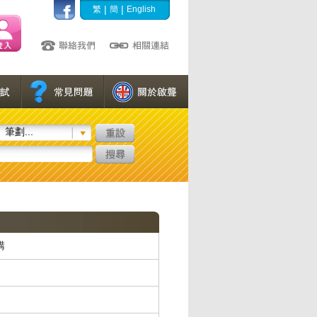
|
|
繁
簡
English
筆劃...
構