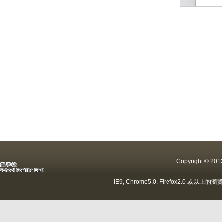
Copyright ©
IE9, Chrome5.0, Firefox2.0 或以