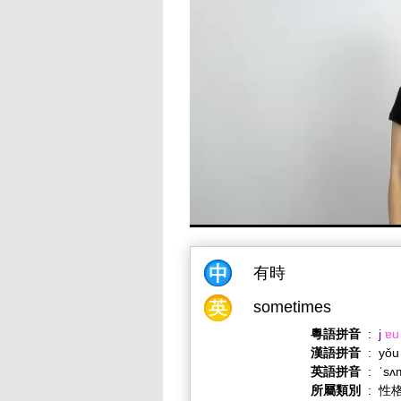
有時
sometimes
粵語拼音
:
j
ɐu
漢語拼音
:
yǒu
英語拼音
:
ˈsʌ
所屬類別
:
性