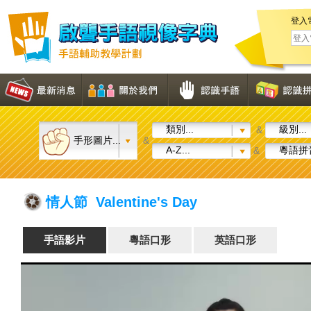
登入
類別...
級別...
&
手形圖片...
&
A-Z...
粵語拼音
&
情人節 Valentine's Day
手語影片
粵語口形
英語口形