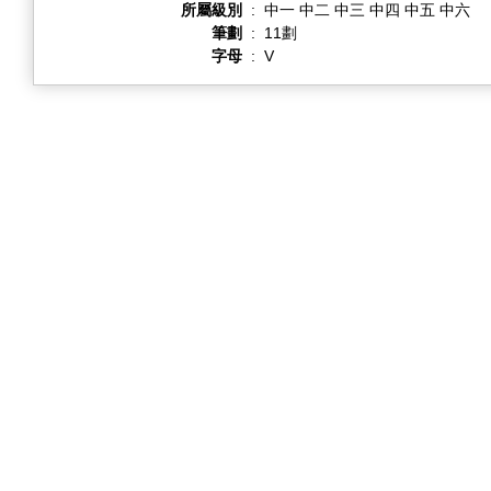
所屬級別
:
中一 中二 中三 中四 中五 中六
筆劃
:
11劃
字母
:
V