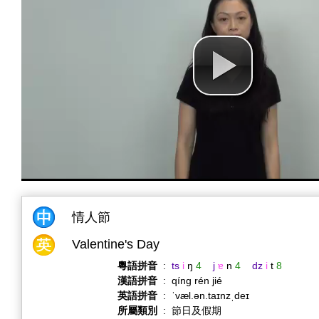
情人節
Valentine's Day
粵語拼音
:
ts
i
ŋ
4
j
ɐ
n
4
dz
i
t
8
漢語拼音
:
qíng rén jié
英語拼音
:
ˈvæl.ən.taɪnzˌdeɪ
所屬類別
:
節日及假期