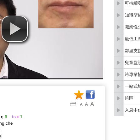
可持續
知識型
職業性
最低工
鄰里支
兒童監
跨專業
一站式
跨區
入息中
ŋ
6
ts
ε
1
ng chē
d
劃