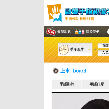
類別.
手形圖片...
&
A-Z.
上車 board
手語影片
粵語口形