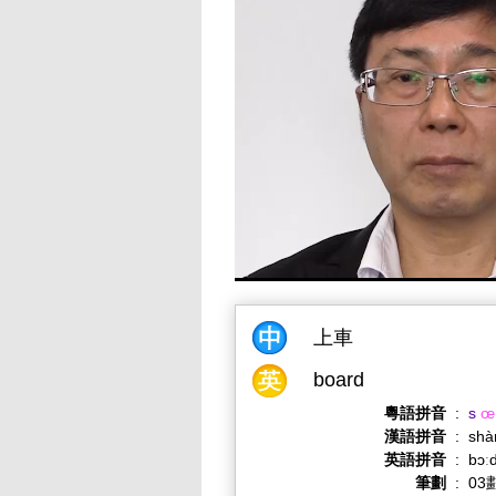
上車
board
粵語拼音
:
s
œ
漢語拼音
:
shà
英語拼音
:
bɔː
筆劃
:
03