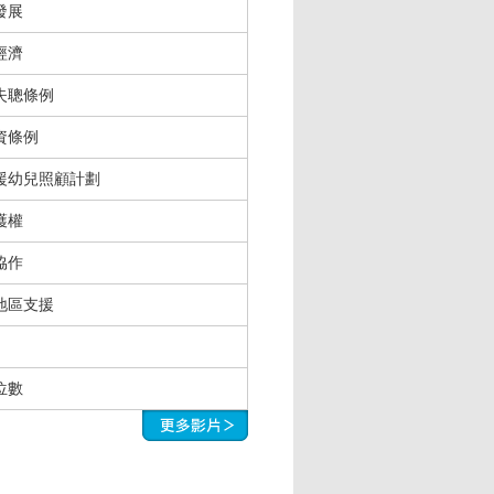
發展
經濟
失聰條例
資條例
援幼兒照顧計劃
護權
協作
地區支援
位數