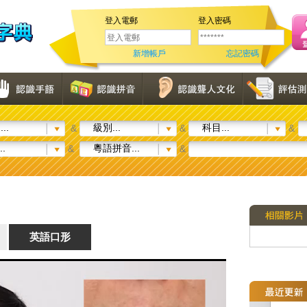
登入電郵
登入密碼
新增帳戶
忘記密碼
..
級別...
科目...
&
&
&
..
粵語拼音...
&
&
英語口形