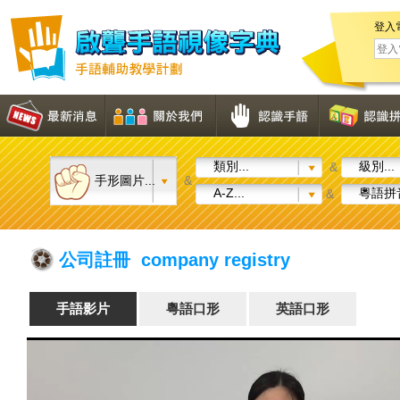
登入
類別...
級別...
&
手形圖片...
&
A-Z...
粵語拼音
&
公司註冊 company registry
手語影片
粵語口形
英語口形