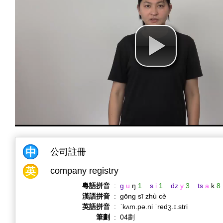
公司註冊
company registry
粵語拼音
:
g
u
ŋ
1
s
i
1
dz
y
3
ts
a
k
8
漢語拼音
:
gōng sī zhù cè
英語拼音
:
ˈkʌm.pə.ni ˈredʒ.ɪ.stri
筆劃
:
04劃