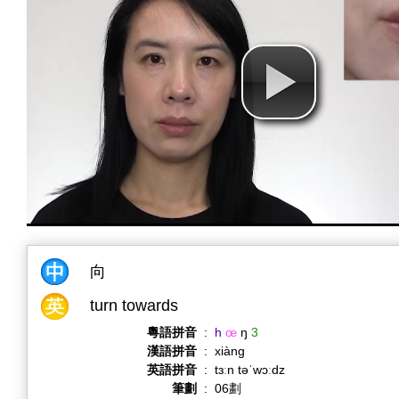
向
turn towards
粵語拼音
:
h
œ
ŋ
3
漢語拼音
:
xiàng
英語拼音
:
tɜːn təˈwɔːdz
筆劃
:
06劃