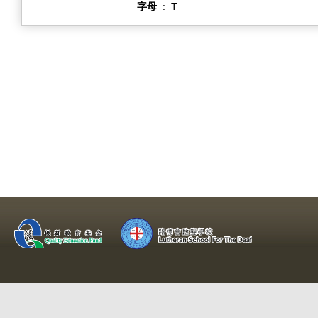
字母
:
T