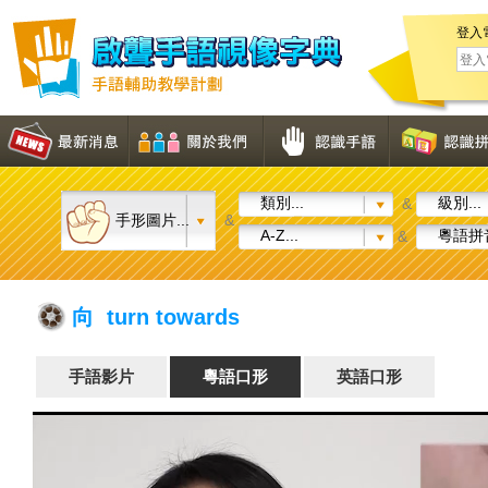
登入
類別...
級別...
&
手形圖片...
&
A-Z...
粵語拼音
&
向 turn towards
手語影片
粵語口形
英語口形