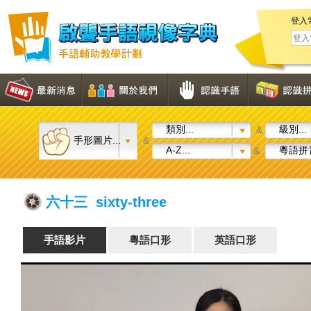
登入
類別...
級別...
&
手形圖片...
&
A-Z...
粵語拼音
&
六十三 sixty-three
手語影片
粵語口形
英語口形