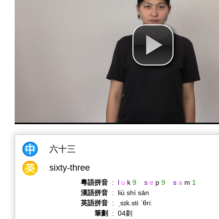
六十三
sixty-three
粵語拼音
:
l
u
k
9
s
ɐ
p
9
s
a
m
1
漢語拼音
:
liù shí sān
英語拼音
:
ˌsɪk.sti ˈθriː
筆劃
:
04劃