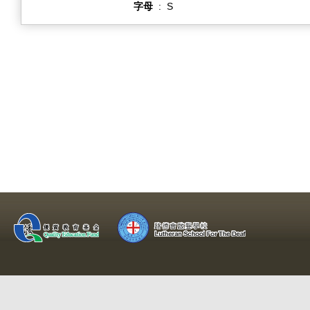
字母
:
S