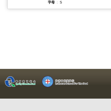
字母
:
S