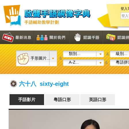
登入
類別...
級別...
&
手形圖片...
&
A-Z...
粵語拼音
&
六十八 sixty-eight
手語影片
粵語口形
英語口形