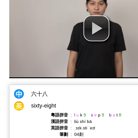
六十八
sixty-eight
粵語拼音
:
l
u
k
9
s
ɐ
p
9
b
a
t
8
漢語拼音
:
liù shí bā
英語拼音
:
ˌsɪk.sti ˈeɪt
筆劃
:
04劃