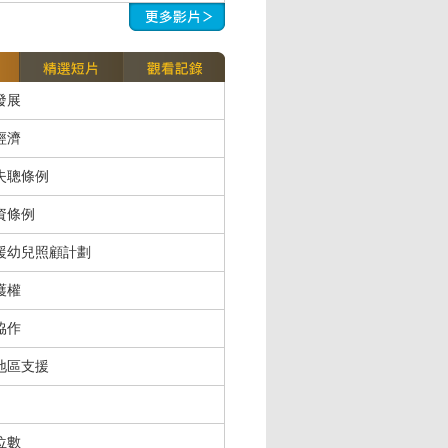
發展
經濟
失聰條例
資條例
援幼兒照顧計劃
護權
協作
地區支援
位數