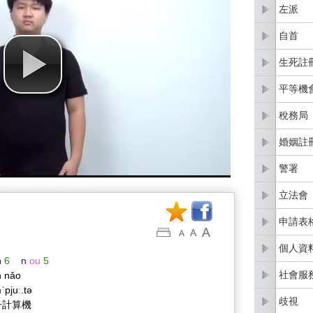
左派
自首
生死註
平等機
稅務局
婚姻註
警署
立法會
申請表
個人資
n
6
n
ou
5
社會服
n nǎo
ˈpjuː.tə
歧視
子計算機