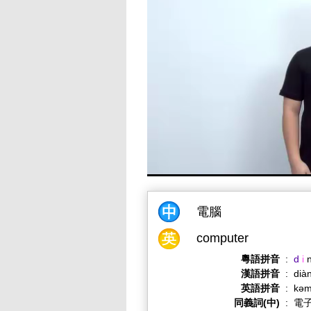
電腦
computer
粵語拼音
:
d
i
漢語拼音
:
dià
英語拼音
:
kəm
同義詞(中)
:
電