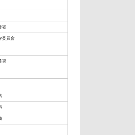
冊署
會委員會
冊署
格
料
務