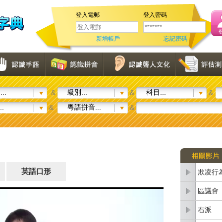
登入電郵
登入密碼
新增帳戶
忘記密碼
..
級別...
科目...
&
&
&
..
粵語拼音...
&
&
英語口形
欺凌行
區議會
右派