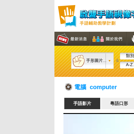
類別.
手形圖片...
&
A-Z.
電腦 computer
手語影片
粵語口形