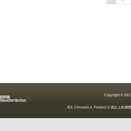
Copyright ©
IE9, Chrome5.0, Firefox2.0 或以