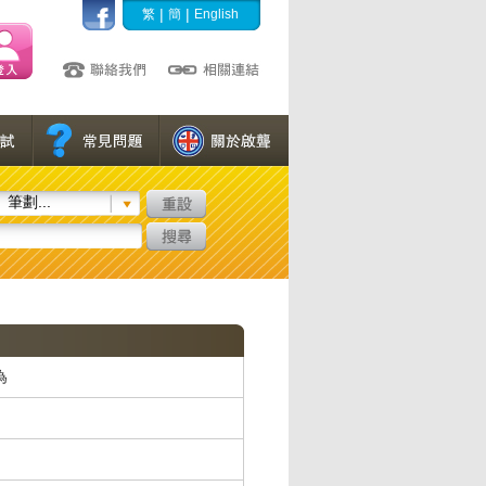
|
|
繁
簡
English
筆劃...
為