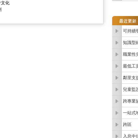
會文化
劃
可持續
知識型
職業性
最低工
鄰里支
兒童監
跨專業
一站式
跨區
入息中