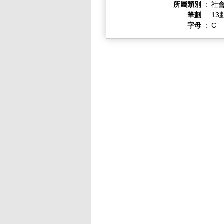
所屬類別
:
社
筆劃
:
13
字母
:
C