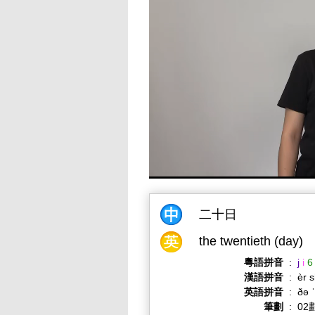
二十日
the twentieth (day)
粵語拼音
:
j
i
6
漢語拼音
:
èr s
英語拼音
:
ðə 
筆劃
:
02