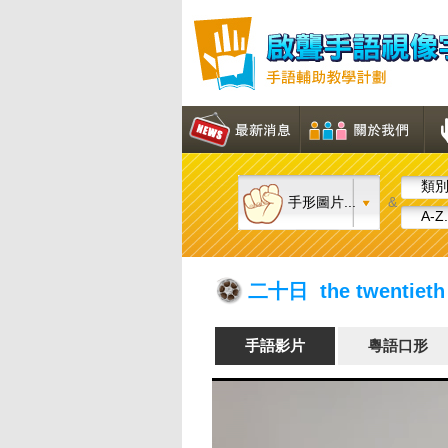
類別.
手形圖片...
&
A-Z.
二十日 the twentieth 
手語影片
粵語口形