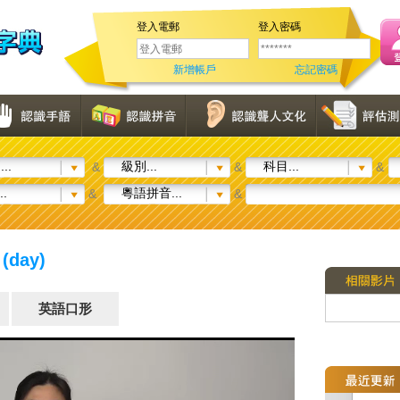
登入電郵
登入密碼
新增帳戶
忘記密碼
..
級別...
科目...
&
&
&
..
粵語拼音...
&
&
(day)
英語口形