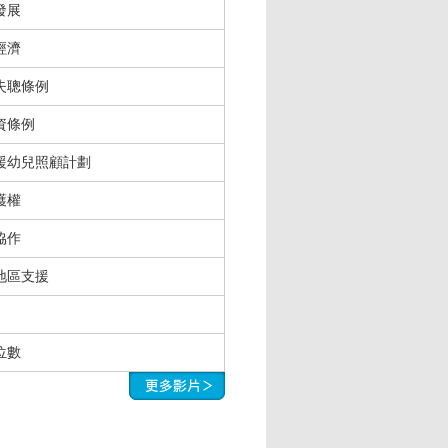
發展
經濟
失聰條例
資條例
援幼兒照顧計劃
護權
協作
地區支援
位數