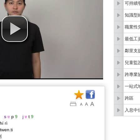
可持續
知識型
職業性
最低工
鄰里支
兒童監
跨專業
一站式
跨區
入息中
s
ɐ
p
9
j
ɐ
t
9
hí rì
ˈtwen.ti
劃