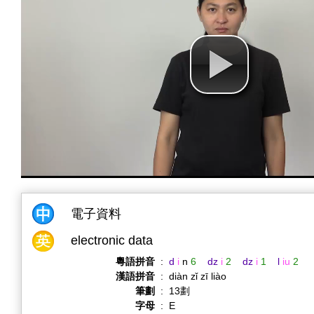
電子資料
electronic data
粵語拼音
:
d
i
n
6
dz
i
2
dz
i
1
l
iu
2
漢語拼音
:
diàn zǐ zī liào
筆劃
:
13劃
字母
:
E