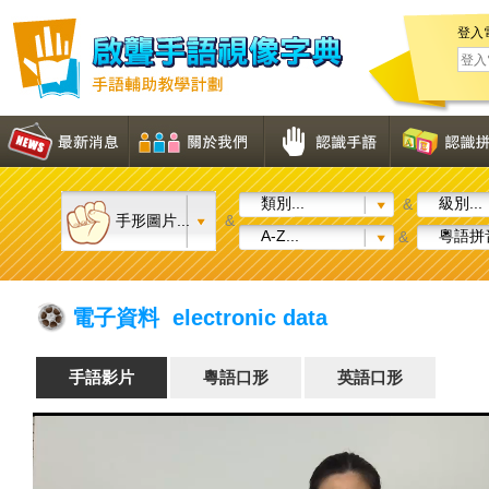
登入
類別...
級別...
&
手形圖片...
&
A-Z...
粵語拼音
&
電子資料 electronic data
手語影片
粵語口形
英語口形