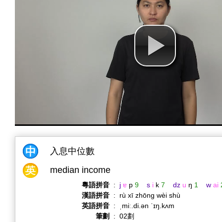
入息中位數
median income
粵語拼音
:
j
ɐ
p
9
s
i
k
7
dz
u
ŋ
1
w
ai
漢語拼音
:
rù xī zhōng wèi shù
英語拼音
:
ˌmiː.di.ən ˈɪŋ.kʌm
筆劃
:
02劃