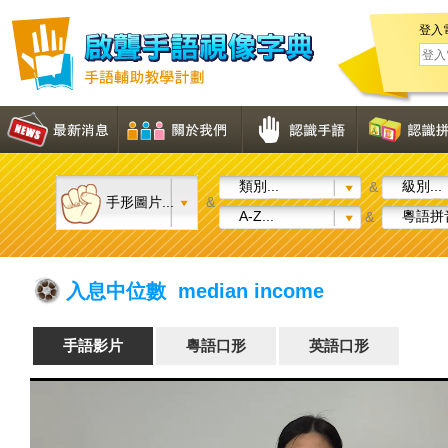
登入
類別...
級別...
&
手形圖片...
&
A-Z...
粵語拼音
&
入息中位數 median income
手語影片
粵語口形
英語口形