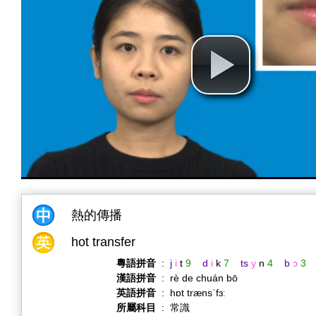
熱的傳播
hot transfer
粵語拼音
:
j
i
t
9
d
i
k
7
ts
y
n
4
b
ɔ
3
漢語拼音
:
rè de chuán bō
英語拼音
:
hɒt trænsˈfɜː
所屬科目
:
常識