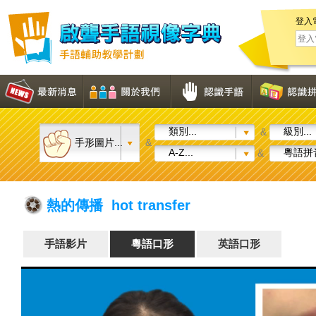
登入
類別...
級別...
&
手形圖片...
&
A-Z...
粵語拼音
&
熱的傳播 hot transfer
手語影片
粵語口形
英語口形