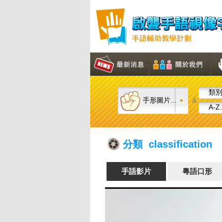
類別.
手形圖片...
&
A-Z.
分類 classification
手語影片
粵語口形