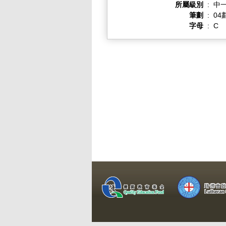
所屬級別
:
中一
筆劃
:
04
字母
:
C