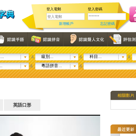
登入電郵
登入密碼
新增帳戶
忘記密碼
..
級別...
科目...
&
&
&
..
粵語拼音...
&
&
英語口形