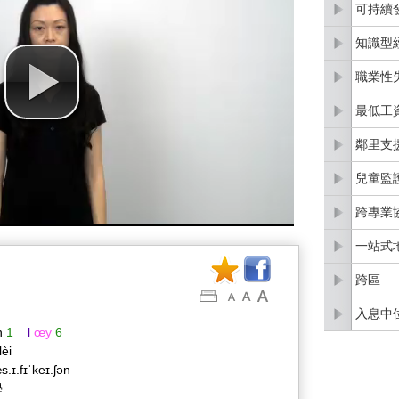
可持續
知識型
職業性
最低工
鄰里支
兒童監
跨專業
一站式
跨區
入息中
n
1
l
œy
6
lèi
s.ɪ.fɪˈkeɪ.ʃən
學