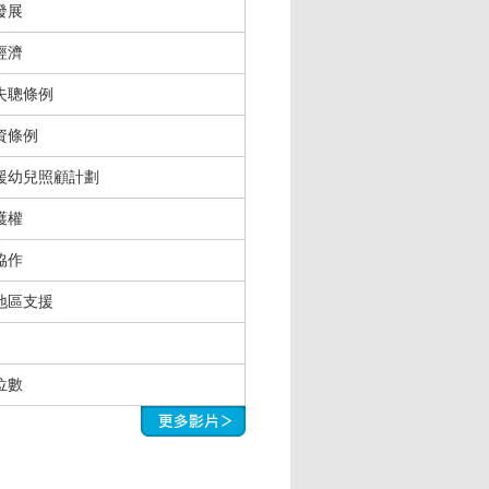
發展
經濟
失聰條例
資條例
援幼兒照顧計劃
護權
協作
地區支援
位數