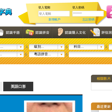
登入電郵
登入密碼
新增帳戶
忘記密碼
..
級別...
科目...
&
&
&
..
粵語拼音...
&
&
英語口形