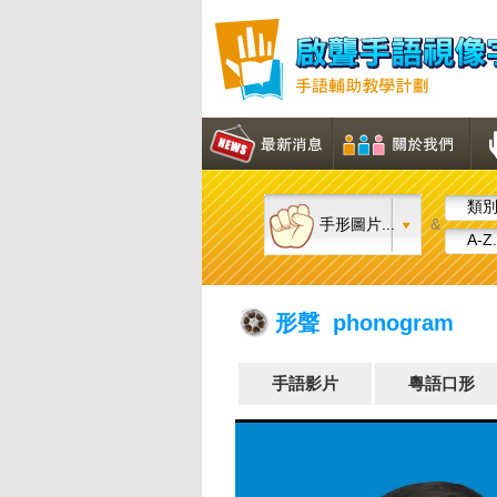
類別.
手形圖片...
&
A-Z.
形聲 phonogram
手語影片
粵語口形