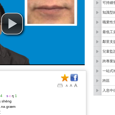
可持續
知識型
職業性
最低工
鄰里支
兒童監
跨專業
一站式
跨區
入息中
4
s
ε
ŋ
1
g shēng
ʊ.nə.ɡræm
文