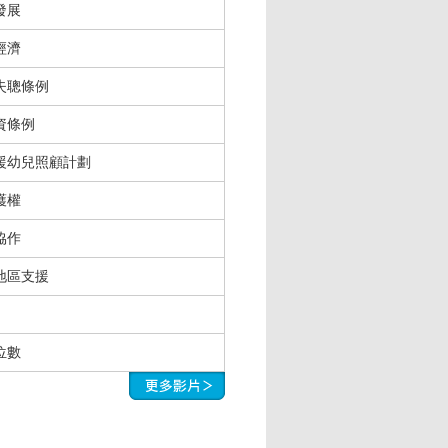
發展
經濟
失聰條例
資條例
援幼兒照顧計劃
護權
協作
地區支援
位數