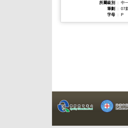
所屬級別
:
中一
筆劃
:
07
字母
:
P