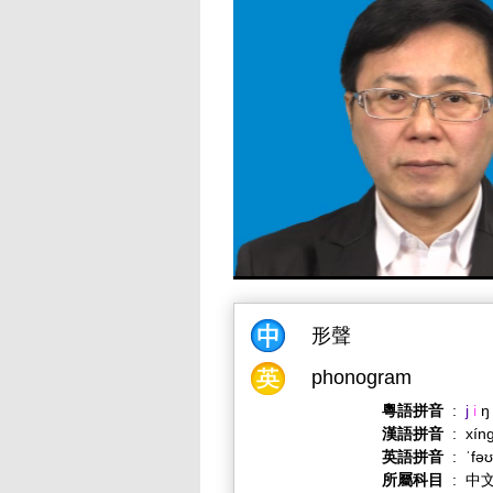
形聲
phonogram
粵語拼音
:
j
i
ŋ
漢語拼音
:
xín
英語拼音
:
ˈfə
所屬科目
:
中