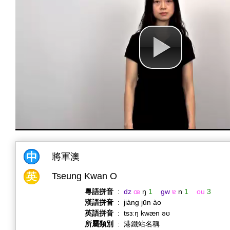
將軍澳
Tseung Kwan O
粵語拼音
:
dz
œ
ŋ
1
gw
ɐ
n
1
ou
3
漢語拼音
:
jiàng jūn ào
英語拼音
:
tsɜːŋ kwæn əʊ
所屬類別
:
港鐵站名稱