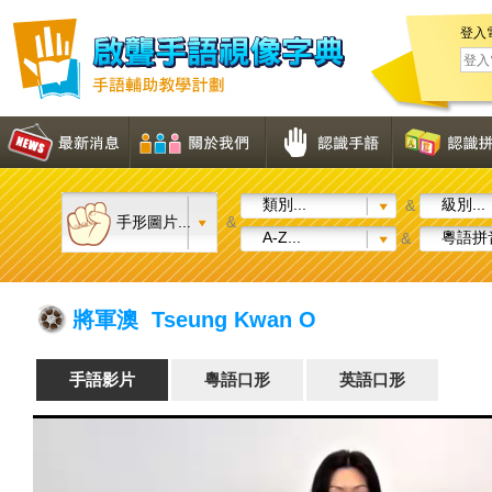
登入
類別...
級別...
&
手形圖片...
&
A-Z...
粵語拼音
&
將軍澳 Tseung Kwan O
手語影片
粵語口形
英語口形