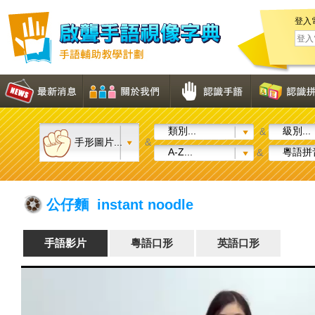
登入
類別...
級別...
&
手形圖片...
&
A-Z...
粵語拼音
&
公仔麵 instant noodle
手語影片
粵語口形
英語口形