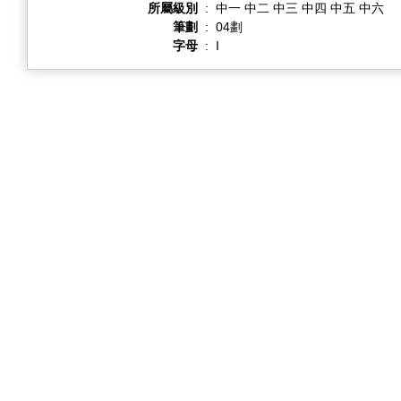
所屬級別
:
中一 中二 中三 中四 中五 中六
筆劃
:
04劃
字母
:
I