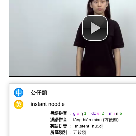
公仔麵
instant noodle
粵語拼音
:
g
u
ŋ
1
dz
ɐi
2
m
i
n
6
漢語拼音
:
fāng biàn miàn (方便麵)
英語拼音
:
ˈɪn.stənt ˈnuː.dl̩
所屬類別
:
五穀類