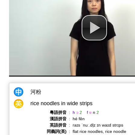
河粉
rice noodles in wide strips
粵語拼音
:
h
ɔ
2
f
ɐ
n
2
漢語拼音
:
hé fěn
英語拼音
:
raɪs ˈnuː.dl̩z ɪn waɪd strɪps
同義詞(英)
:
flat rice noodles, rice noodle