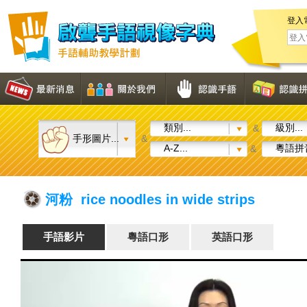
登入
類別...
級別...
&
手形圖片...
&
A-Z...
粵語拼音
&
河粉 rice noodles in wide strips
手語影片
粵語口形
英語口形