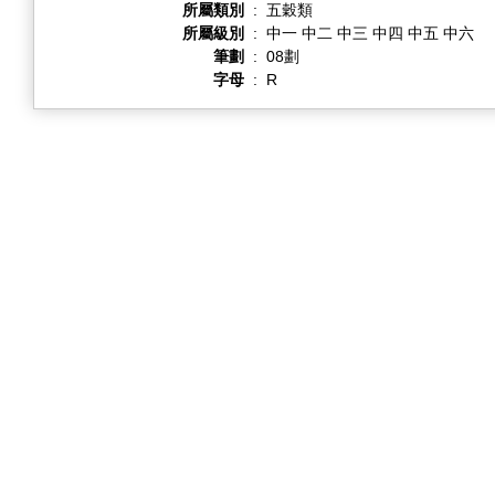
所屬類別
:
五穀類
所屬級別
:
中一 中二 中三 中四 中五 中六
筆劃
:
08劃
字母
:
R